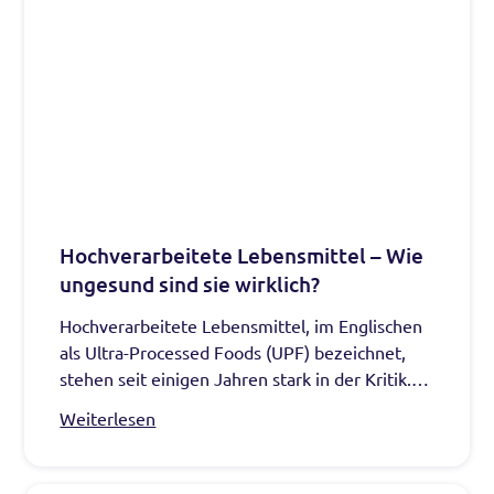
Hochverarbeitete Lebensmittel – Wie
ungesund sind sie wirklich?
Hochverarbeitete Lebensmittel, im Englischen
als Ultra-Processed Foods (UPF) bezeichnet,
stehen seit einigen Jahren stark in der Kritik.
Immer wieder werden sie als Mitverursacher
Weiterlesen
von Übergewicht, Diabetes, Herz-Kreislauf-
Erkrankungen und anderen chronischen Leiden
genannt. Doch wie schädlich sind sie