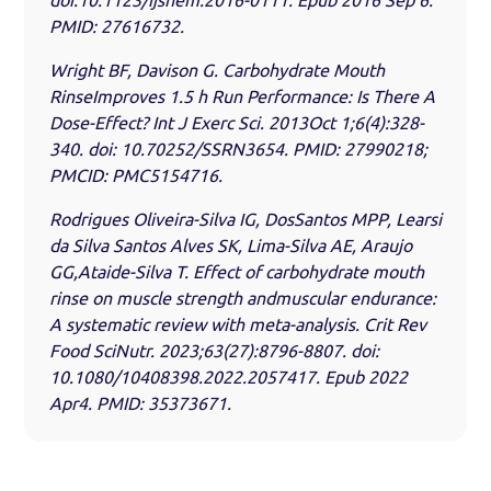
PMID: 27616732.
Wright BF, Davison G. Carbohydrate Mouth
RinseImproves 1.5 h Run Performance: Is There A
Dose-Effect? Int J Exerc Sci. 2013Oct 1;6(4):328-
340. doi: 10.70252/SSRN3654. PMID: 27990218;
PMCID: PMC5154716.
Rodrigues Oliveira-Silva IG, DosSantos MPP, Learsi
da Silva Santos Alves SK, Lima-Silva AE, Araujo
GG,Ataide-Silva T. Effect of carbohydrate mouth
rinse on muscle strength andmuscular endurance:
A systematic review with meta-analysis. Crit Rev
Food SciNutr. 2023;63(27):8796-8807. doi:
10.1080/10408398.2022.2057417. Epub 2022
Apr4. PMID: 35373671.