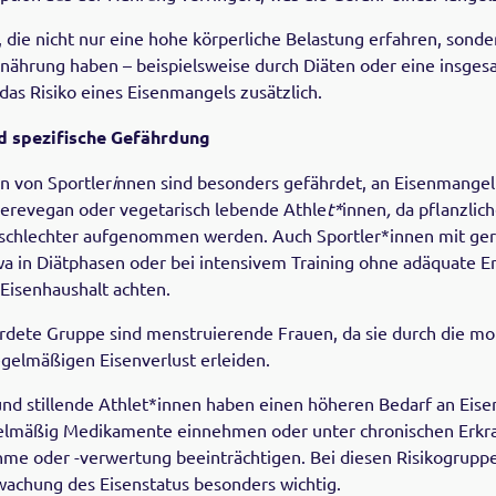
, die nicht nur eine hohe körperliche Belastung erfahren, sonde
ährung haben – beispielsweise durch Diäten oder eine insge
das Risiko eines Eisenmangels zusätzlich.
d spezifische Gefährdung
 von Sportler
i
nnen sind besonders gefährdet, an Eisenmangel
erevegan oder vegetarisch lebende Athle
t*
innen
,
da pflanzlic
schlechter aufgenommen werden. Auch Sportler*innen mit ger
wa in Diätphasen oder bei intensivem Training ohne adäquate 
 Eisenhaushalt achten.
rdete Gruppe sind menstruierende Frauen, da sie durch die mo
gelmäßigen Eisenverlust erleiden.
d stillende Athlet*innen haben einen höheren Bedarf an Eise
elmäßig Medikamente einnehmen oder unter chronischen Erkr
hme oder -verwertung beeinträchtigen. Bei diesen Risikogruppe
achung des Eisenstatus besonders wichtig.