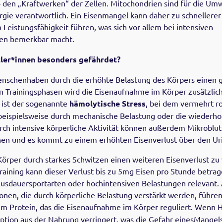
– den „Kraftwerken“ der Zellen. Mitochondrien sind für die U
rgie verantwortlich. Ein Eisenmangel kann daher zu schneller
 Leistungsfähigkeit führen, was sich vor allem bei intensiven
gen bemerkbar macht.
ler*innen besonders gefährdet?
enschenhaben durch die erhöhte Belastung des Körpers einen 
en Trainingsphasen wird die Eisenaufnahme im Körper zusätzlich
 ist der sogenannte
hämolytische Stress
, bei dem vermehrt r
beispielsweise durch mechanische Belastung oder die wiederh
rch intensive körperliche Aktivität können außerdem Mikrobl
hen und es kommt zu einem erhöhten Eisenverlust über den Uri
 Körper durch starkes Schwitzen einen weiteren Eisenverlust zu 
raining kann dieser Verlust bis zu 5mg Eisen pro Stunde betrage
usdauersportarten oder hochintensiven Belastungen relevant.
nen, die durch körperliche Belastung verstärkt werden, führe
em Protein, das die Eisenaufnahme im Körper reguliert. Wenn He
rption aus der Nahrung verringert, was die Gefahr einesMangels