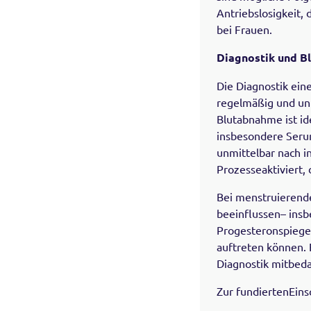
Antriebslosigkeit,
bei Frauen.
Diagnostik und B
Die Diagnostik ein
regelmäßig und unt
Blutabnahme ist id
insbesondere Serum
unmittelbar nach i
Prozesseaktiviert,
Bei menstruierend
beeinflussen– insb
Progesteronspiege
auftreten können. 
Diagnostik mitbed
Zur fundiertenEin