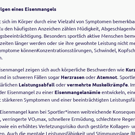
gen eines Eisenmangels
sich im Körper durch eine Vielzahl von Symptomen bemerkbar,
 Zu den häufigsten Anzeichen zählen Müdigkeit, Abgeschlagenh
gsbeeinträchtigung. Besonders sportlich aktive Menschen beme
zeiten länger werden oder sie ihre gewohnte Leistung nicht m
ymptome könnenKonzentrationsstörungen, Schwindel, Kopfsc
n.
Eisenmangel zeigen sich auch körperliche Beschwerden wie
Kur
nd in schweren Fällen sogar
Herzrasen
oder
Atemnot
. Sportl
lärlichen
Leistungsabfall
oder
vermehrte Muskelkrämpfe
. I
der Eisenmangel zu einer
Eisenmangelanämie
entwickeln, ein
t stärkeren Symptomen und einer beeinträchtigten Leistungsfä
 Eisenmangel kann bei Sportler*innen weitreichende Konseque
, verringerte VO₂max, schnellere Ermüdung, schlechtere Regen
 sowie ein erhöhtes Verletzungsrisiko durch gestörte Kollagen-
en. Auch die mentale Leistungsfähigkeit und Stimmungslage (R