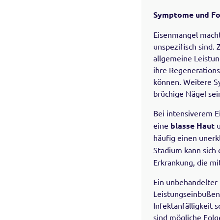
Symptome und Fol
Eisenmangel macht 
unspezifisch sind.
allgemeine Leistun
ihre Regenerations
können. Weitere S
brüchige Nägel sei
Bei intensiverem 
eine
blasse Haut
u
häufig einen unerk
Stadium kann sich 
Erkrankung, die mi
Ein unbehandelter
Leistungseinbußen
Infektanfälligkeit
sind mögliche Folg