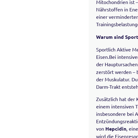
Mitochondrien ist 
Nährstoffen in Ene
einer verminderten
Trainingsbelastun
Warum sind Sport
Sportlich Aktive M
Eisen.Bei intensiv
der Hauptursachen
zerstört werden – 
der Muskulatur. Du
Darm-Trakt entste
Zusätzlich hat der
einem intensiven T
insbesondere bei A
Entzündungsreaktio
von
Hepcidin
, ein
wird die Eisenreso