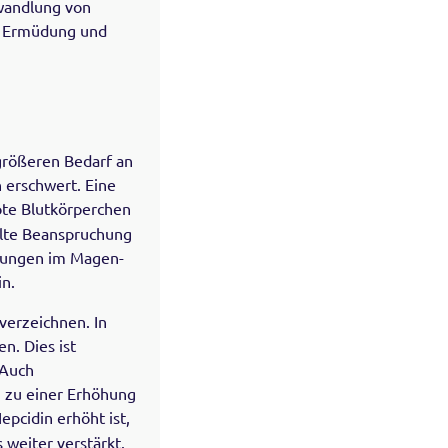
mwandlung von
er Ermüdung und
größeren Bedarf an
 erschwert. Eine
ote Blutkörperchen
olte Beanspruchung
utungen im Magen-
n.
verzeichnen. In
n. Dies ist
 Auch
n zu einer Erhöhung
pcidin erhöht ist,
 weiter verstärkt.