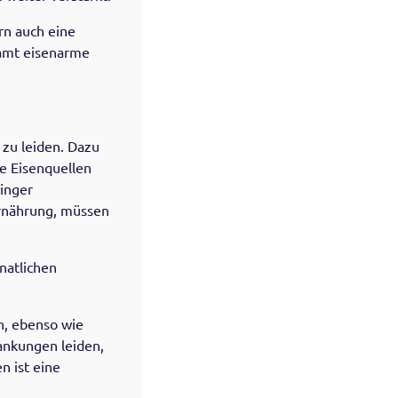
rn auch eine
samt eisenarme
 zu leiden. Dazu
he Eisenquellen
inger
Ernährung, müssen
natlichen
n, ebenso wie
ankungen leiden,
n ist eine