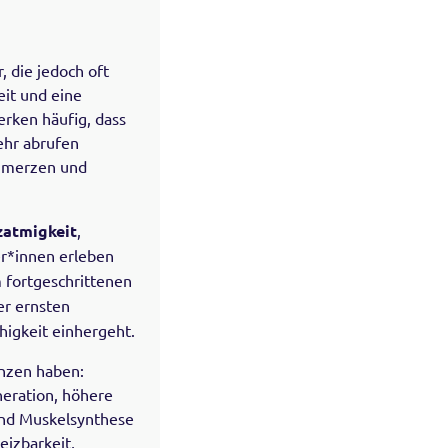
 die jedoch oft
eit und eine
rken häufig, dass
ehr abrufen
hmerzen und
zatmigkeit
,
er*innen erleben
m fortgeschrittenen
er ernsten
higkeit einhergeht.
nzen haben:
eration, höhere
 und Muskelsynthese
eizbarkeit,