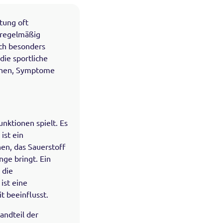
tung oft
e regelmäßig
rch besonders
die sportliche
achen, Symptome
unktionen spielt. Es
ist ein
en, das Sauerstoff
ge bringt. Ein
 die
ist eine
t beeinflusst.
andteil der