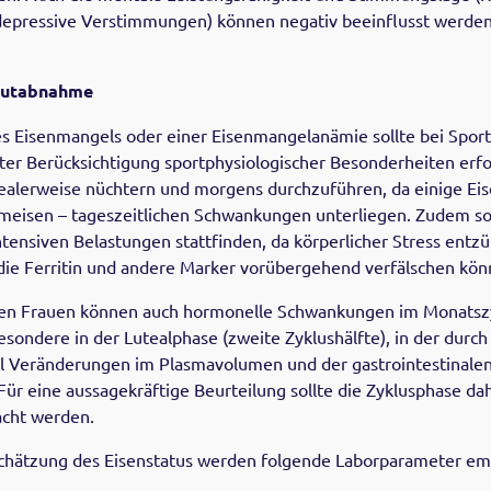
 depressive Verstimmungen) können negativ beeinflusst werde
lutabnahme
es Eisenmangels oder einer Eisenmangelanämie sollte bei Sportl
er Berücksichtigung sportphysiologischer Besonderheiten erfo
ealerweise nüchtern und morgens durchzuführen, da einige Ei
eisen – tageszeitlichen Schwankungen unterliegen. Zudem soll
ntensiven Belastungen stattfinden, da körperlicher Stress ent
 die Ferritin und andere Marker vorübergehend verfälschen kön
en Frauen können auch hormonelle Schwankungen im Monatszy
esondere in der Lutealphase (zweite Zyklushälfte), in der durc
l Veränderungen im Plasmavolumen und der gastrointestinalen
Für eine aussagekräftige Beurteilung sollte die Zyklusphase dah
acht werden.
schätzung des Eisenstatus werden folgende Laborparameter em