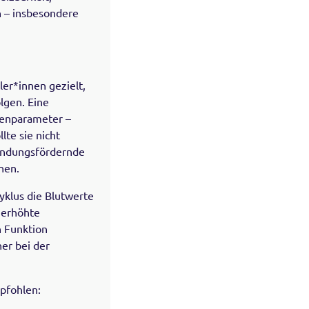
n – insbesondere
er*innen gezielt,
lgen. Eine
senparameter –
te sie nicht
zündungsfördernde
nen.
klus die Blutwerte
h erhöhte
 Funktion
er bei der
pfohlen: