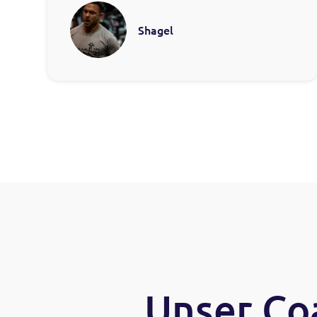
Shagel
Unser Coa