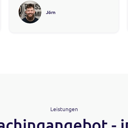
Jörn
Leistungen
chingangebot - i