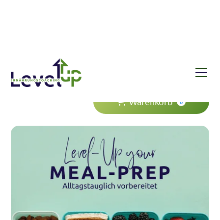
Shop
E-Book: Level-Up your Meal-Prep
Warenkorb
0