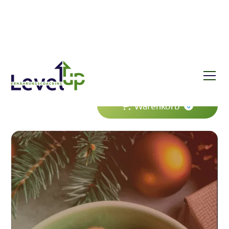
Shop
E-Book: Level-Up your Christmas
Warenkorb
0