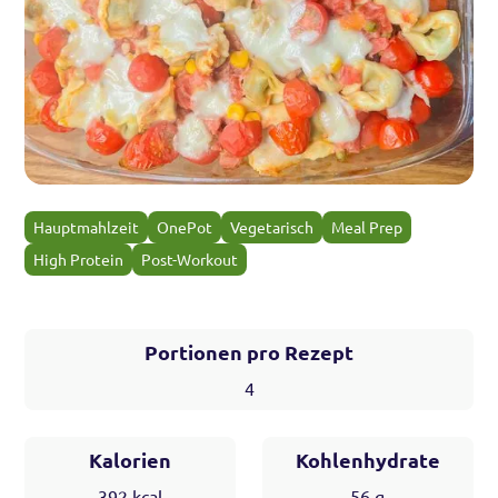
Hauptmahlzeit
OnePot
Vegetarisch
Meal Prep
High Protein
Post-Workout
Portionen pro Rezept
4
Kalorien
Kohlenhydrate
392
kcal
56
g