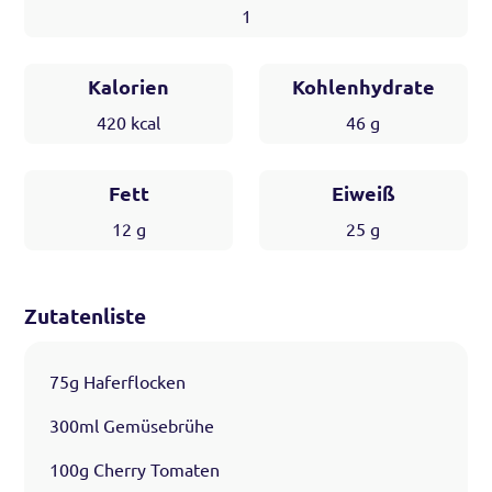
1
Kalorien
Kohlenhydrate
420
kcal
46
g
Fett
Eiweiß
12
g
25
g
Zutatenliste
75g Haferflocken
300ml Gemüsebrühe
100g Cherry Tomaten