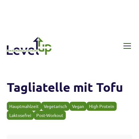
Rezepte
Tagliatelle mit Tofu
Tagliatelle mit Tofu
Hauptmahlzeit
Vegetarisch
Vegan
High Protein
Laktosefrei
Post-Workout