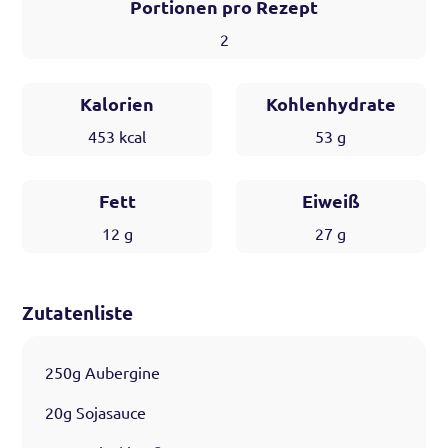
Portionen pro Rezept
2
Kalorien
Kohlenhydrate
453
kcal
53
g
Fett
Eiweiß
12
g
27
g
Zutatenliste
250g Aubergine
20g Sojasauce