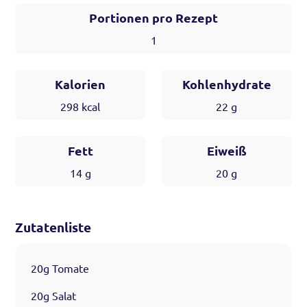
Portionen pro Rezept
1
Kalorien
Kohlenhydrate
298
kcal
22
g
Fett
Eiweiß
14
g
20
g
Zutatenliste
20g Tomate
20g Salat