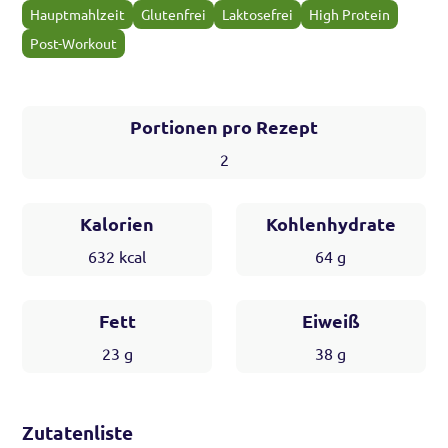
Hauptmahlzeit
Glutenfrei
Laktosefrei
High Protein
Post-Workout
Portionen pro Rezept
2
Kalorien
Kohlenhydrate
632
kcal
64
g
Fett
Eiweiß
23
g
38
g
Zutatenliste