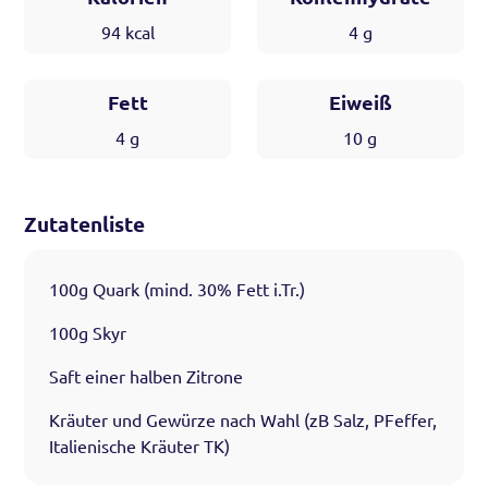
94
kcal
4
g
Fett
Eiweiß
4
g
10
g
Zutatenliste
100g Quark (mind. 30% Fett i.Tr.)
100g Skyr
Saft einer halben Zitrone
Kräuter und Gewürze nach Wahl (zB Salz, PFeffer,
Italienische Kräuter TK)