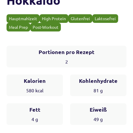
Hokkaido
Hauptmahlzeit
High Protein
Glutenfrei
Laktosefrei
Meal Prep
Post-Workout
Portionen pro Rezept
2
Kalorien
Kohlenhydrate
580
kcal
81
g
Fett
Eiweiß
4
g
49
g