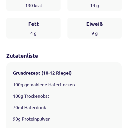
130
kcal
14
g
Fett
Eiweiß
4
g
9
g
Zutatenliste
Grundrezept (10-12 Riegel)
100g gemahlene Haferflocken
100g Trockenobst
70ml Haferdrink
90g Proteinpulver