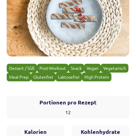
Dessert / Süß
Post-Workout
Snack
Vegan
Vegetarisch
Meal Prep
Glutenfrei
Laktosefrei
High Protein
Portionen pro Rezept
12
Kalorien
Kohlenhydrate