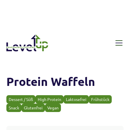
Rezepte
Protein Waffeln
Protein Waffeln
Dessert / Süß
High Protein
Laktosefrei
Frühstück
Snack
Glutenfrei
Vegan