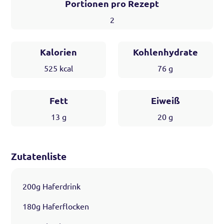
Portionen pro Rezept
2
Kalorien
Kohlenhydrate
525
kcal
76
g
Fett
Eiweiß
13
g
20
g
Zutatenliste
200g Haferdrink
180g Haferflocken