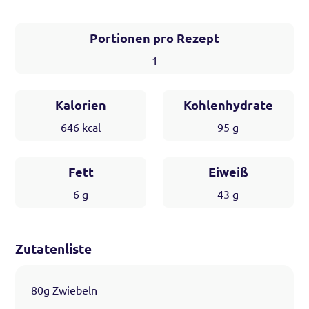
Portionen pro Rezept
1
Kalorien
Kohlenhydrate
646
kcal
95
g
Fett
Eiweiß
6
g
43
g
Zutatenliste
80g Zwiebeln