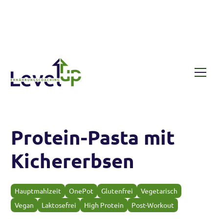
Rezepte
Protein-Pasta mit Kichererbsen
Protein-Pasta mit
Kichererbsen
Hauptmahlzeit
OnePot
Glutenfrei
Vegetarisch
Vegan
Laktosefrei
High Protein
Post-Workout