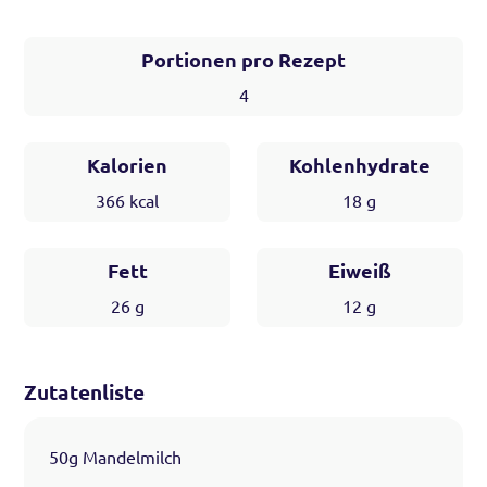
Portionen pro Rezept
4
Kalorien
Kohlenhydrate
366
kcal
18
g
Fett
Eiweiß
26
g
12
g
Zutatenliste
50g Mandelmilch