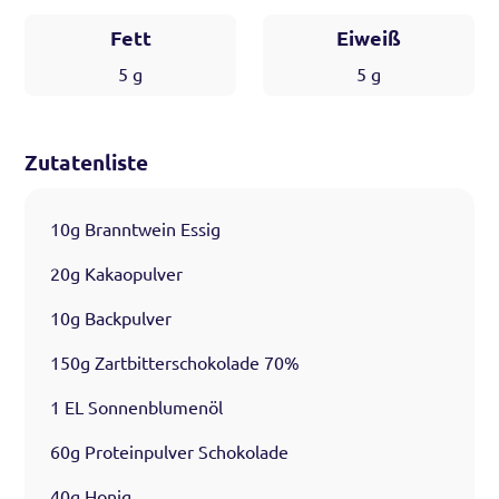
Fett
Eiweiß
5
g
5
g
Zutatenliste
10g Branntwein Essig
20g Kakaopulver
10g Backpulver
150g Zartbitterschokolade 70%
1 EL Sonnenblumenöl
60g Proteinpulver Schokolade
40g Honig