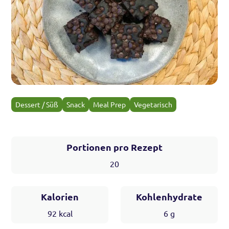
Dessert / Süß
Snack
Meal Prep
Vegetarisch
Portionen pro Rezept
20
Kalorien
Kohlenhydrate
92
kcal
6
g