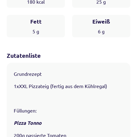
180
kcal
25
g
Fett
Eiweiß
5
g
6
g
Zutatenliste
Grundrezept
1xXXL Pizzateig (fertig aus dem Kühlregal)
Füllungen:
Pizza Tonno
200g passierte Tomaten