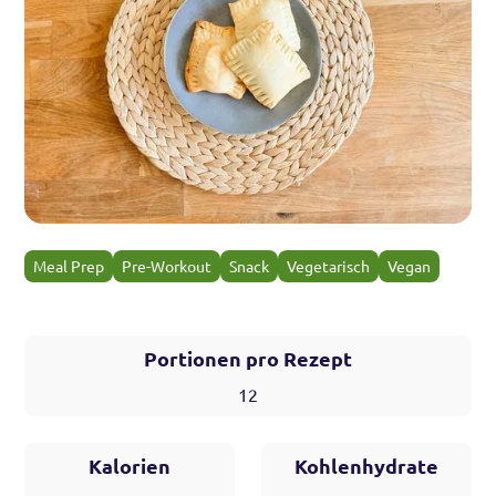
Meal Prep
Pre-Workout
Snack
Vegetarisch
Vegan
Portionen pro Rezept
12
Kalorien
Kohlenhydrate