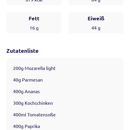
Fett
Eiweiß
16
g
44
g
Zutatenliste
200g Mozarella light
40g Parmesan
400g Ananas
300g Kochschinken
400ml Tomatensoße
400g Paprika