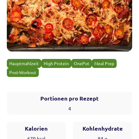
Hauptmahlzeit
High Protein
OnePot
Meal Prep
Post-Workout
Portionen pro Rezept
4
Kalorien
Kohlenhydrate
679
kcal
84
g