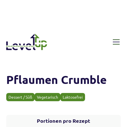
Rezepte
Pflaumen Crumble
Pflaumen Crumble
Dessert / Süß
Vegetarisch
Laktosefrei
Portionen pro Rezept