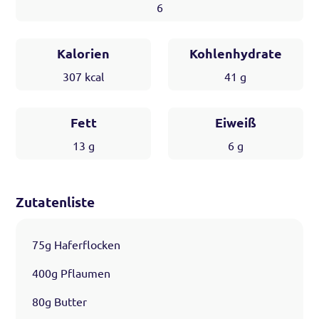
6
Kalorien
Kohlenhydrate
307
kcal
41
g
Fett
Eiweiß
13
g
6
g
Zutatenliste
75g Haferflocken
400g Pflaumen
80g Butter