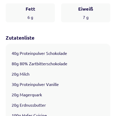
Fett
Eiweiß
6
g
7
g
Zutatenliste
40g Proteinpulver Schokolade
80g 80% Zartbitterschokolade
20g Milch
30g Proteinpulver Vanille
20g Magerquark
20g Erdnussbutter
100g Hafer Cuisine