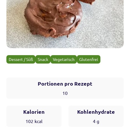
Dessert / Süß
Snack
Vegetarisch
Glutenfrei
Portionen pro Rezept
10
Kalorien
Kohlenhydrate
102
kcal
4
g