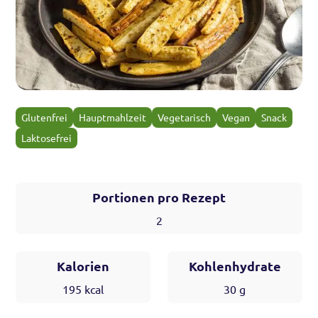
Glutenfrei
Hauptmahlzeit
Vegetarisch
Vegan
Snack
Laktosefrei
Portionen pro Rezept
2
Kalorien
Kohlenhydrate
195
kcal
30
g