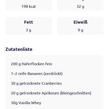
198
kcal
32
g
Fett
Eiweiß
3
g
9
g
Zutatenliste
200 g Haferflocken fein
1–2 reife Bananen (zerdrückt)
30 g getrocknete Cranberries
20 g getrocknete Aprikosen (kleingeschnitten)
30g Vanilla Whey