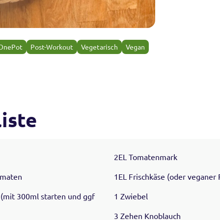
OnePot
Post-Workout
Vegetarisch
Vegan
iste
2EL Tomatenmark
omaten
1EL Frischkäse (oder veganer 
(mit 300ml starten und ggf
1 Zwiebel
3 Zehen Knoblauch