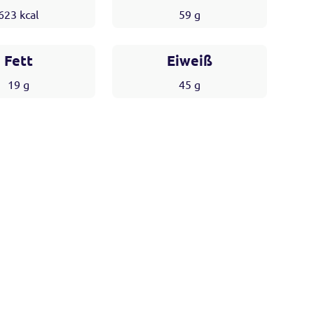
623
kcal
59
g
Fett
Eiweiß
19
g
45
g