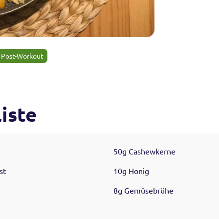
Post-Workout
iste
50g Cashewkerne
st
10g Honig
8g Gemüsebrühe