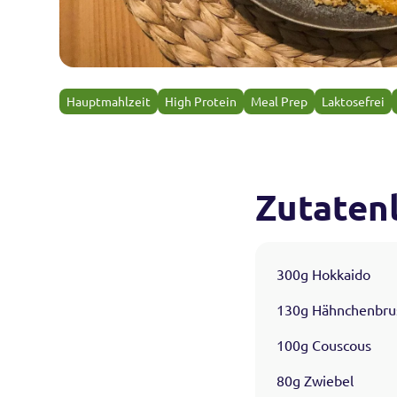
Hauptmahlzeit
High Protein
Meal Prep
Laktosefrei
Zutatenl
300g Hokkaido
130g Hähnchenbru
100g Couscous
80g Zwiebel