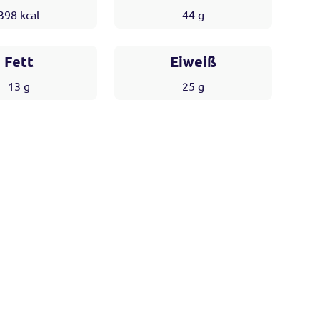
398
kcal
44
g
Fett
Eiweiß
13
g
25
g