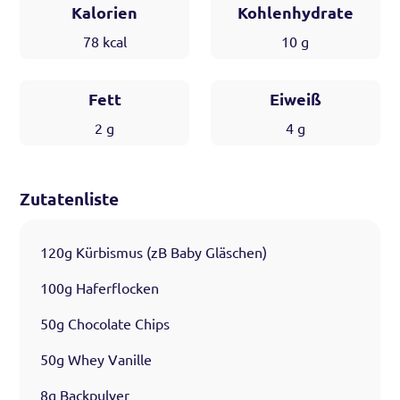
Kalorien
Kohlenhydrate
78
kcal
10
g
Fett
Eiweiß
2
g
4
g
Zutatenliste
120g Kürbismus (zB Baby Gläschen)
100g Haferflocken
50g Chocolate Chips
50g Whey Vanille
8g Backpulver