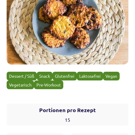
Dessert / Süß
Snack
Glutenfrei
Laktosefrei
Vegan
Vegetarisch
Pre-Workout
Portionen pro Rezept
15