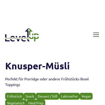
Rezepte
Knusper-Müsli
Knusper-Müsli
Perfekt für Porridge oder andere Frühstücks-Bowl
Toppings
Frühstück
Snack
Dessert / Süß
Laktosefrei
Vegan
Vegetarisch
Meal Prep