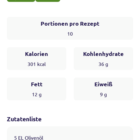
Portionen pro Rezept
10
Kalorien
Kohlenhydrate
301
kcal
36
g
Fett
Eiweiß
12
g
9
g
Zutatenliste
5 EL Olivenöl