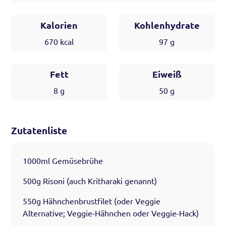
Kalorien
Kohlenhydrate
670
kcal
97
g
Fett
Eiweiß
8
g
50
g
Zutatenliste
1000ml Gemüsebrühe
500g Risoni (auch Kritharaki genannt)
550g Hähnchenbrustfilet (oder Veggie
Alternative; Veggie-Hähnchen oder Veggie-Hack)