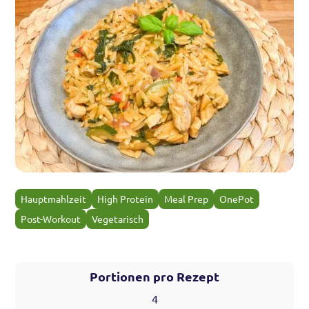
Hauptmahlzeit
High Protein
Meal Prep
OnePot
Post-Workout
Vegetarisch
Portionen pro Rezept
4