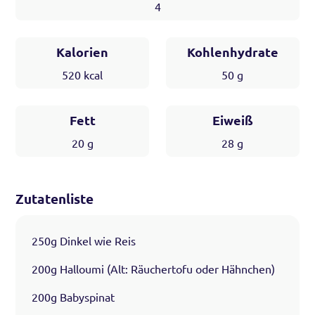
4
Kalorien
Kohlenhydrate
520
kcal
50
g
Fett
Eiweiß
20
g
28
g
Zutatenliste
250g Dinkel wie Reis
200g Halloumi (Alt: Räuchertofu oder Hähnchen)
200g Babyspinat