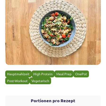
Hauptmahlzeit
High Protein
Meal Prep
OnePot
Post-Workout
Vegetarisch
Portionen pro Rezept