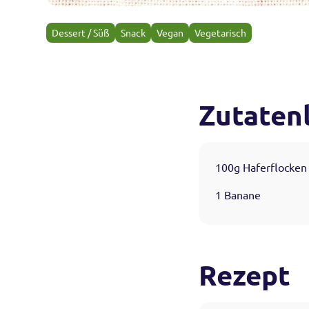
Dessert / Süß
Snack
Vegan
Vegetarisch
Zutatenl
100g Haferflocken
1 Banane
Rezept