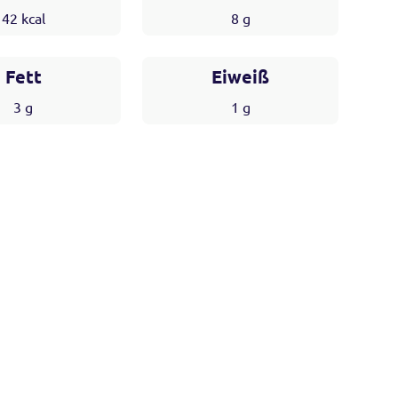
42
kcal
8
g
Fett
Eiweiß
3
g
1
g