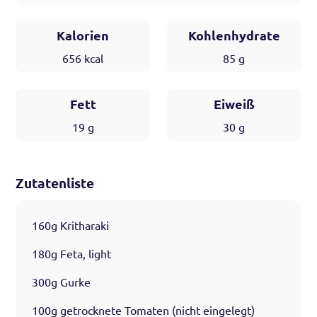
Kalorien
Kohlenhydrate
656
kcal
85
g
Fett
Eiweiß
19
g
30
g
Zutatenliste
160g Kritharaki
180g Feta, light
300g Gurke
100g getrocknete Tomaten (nicht eingelegt)