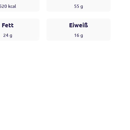
520
kcal
55
g
Fett
Eiweiß
24
g
16
g