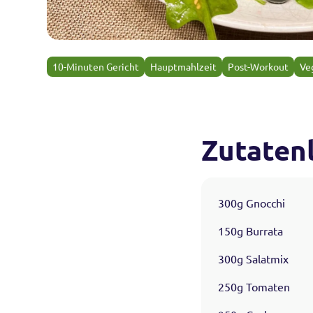
10-Minuten Gericht
Hauptmahlzeit
Post-Workout
Ve
Zutatenl
300g Gnocchi
150g Burrata
300g Salatmix
250g Tomaten