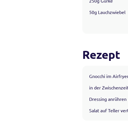
250g Gurke
50g Lauchzwiebel
Rezept
Gnocchi im Airfrye
in der Zwischenzei
Dressing anrühren 
Salat auf Teller ve