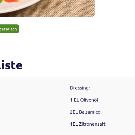
getarisch
iste
Dressing:
1 EL Olivenöl
2EL Balsamico
1EL Zitronensaft