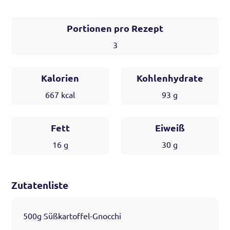
Portionen pro Rezept
3
Kalorien
Kohlenhydrate
667
kcal
93
g
Fett
Eiweiß
16
g
30
g
Zutatenliste
500g Süßkartoffel-Gnocchi