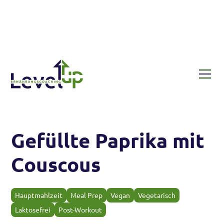
Rezepte
Gefüllte Paprika mit Couscous
Gefüllte Paprika mit
Couscous
Hauptmahlzeit
Meal Prep
Vegan
Vegetarisch
Laktosefrei
Post-Workout