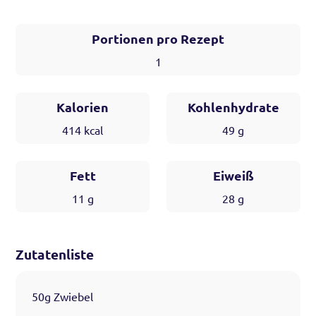
Portionen pro Rezept
1
Kalorien
Kohlenhydrate
414
kcal
49
g
Fett
Eiweiß
11
g
28
g
Zutatenliste
50g Zwiebel