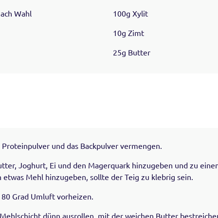
nach Wahl
100g Xylit
10g Zimt
25g Butter
, Proteinpulver und das Backpulver vermengen.
tter, Joghurt, Ei und den Magerquark hinzugeben und zu eine
h etwas Mehl hinzugeben, sollte der Teig zu klebrig sein.
180 Grad Umluft vorheizen.
 Mehlschicht dünn ausrollen, mit der weichen Butter bestreiche