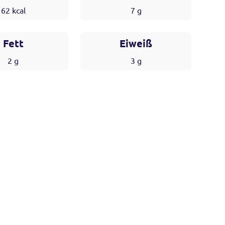
62
kcal
7
g
Fett
Eiweiß
2
g
3
g