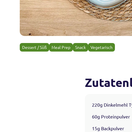
Dessert / Süß
Meal Prep
Snack
Vegetarisch
Zutatenl
220g Dinkelmehl T
60g Proteinpulver
15g Backpulver