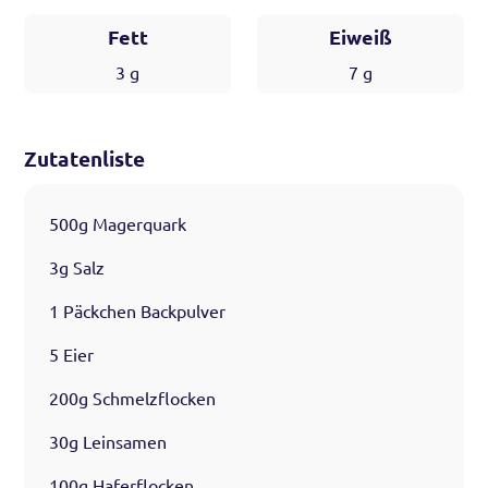
Fett
Eiweiß
3
g
7
g
Zutatenliste
500g Magerquark
3g Salz
1 Päckchen Backpulver
5 Eier
200g Schmelzflocken
30g Leinsamen
100g Haferflocken