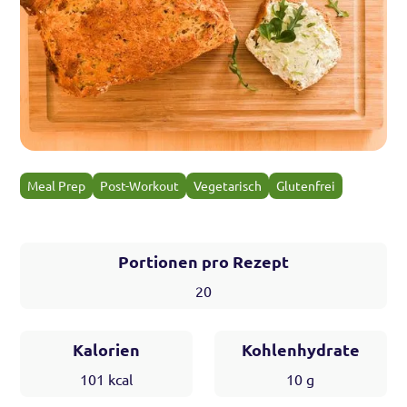
Meal Prep
Post-Workout
Vegetarisch
Glutenfrei
Portionen pro Rezept
20
Kalorien
Kohlenhydrate
101
kcal
10
g