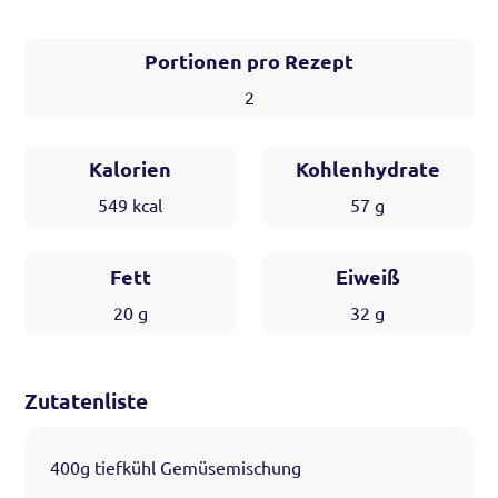
Portionen pro Rezept
2
Kalorien
Kohlenhydrate
549
kcal
57
g
Fett
Eiweiß
20
g
32
g
Zutatenliste
400g tiefkühl Gemüsemischung