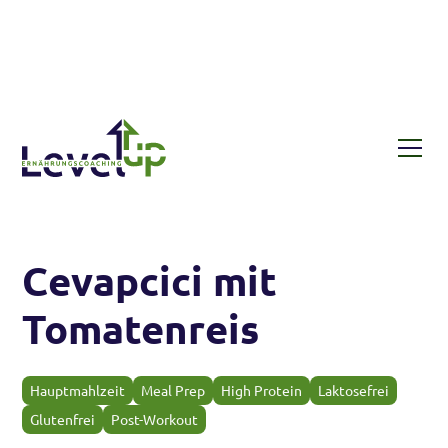
Rezepte
Cevapcici mit Tomatenreis
Cevapcici mit
Tomatenreis
Hauptmahlzeit
Meal Prep
High Protein
Laktosefrei
Glutenfrei
Post-Workout