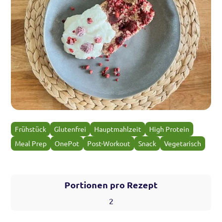
Frühstück
Glutenfrei
Hauptmahlzeit
High Protein
Meal Prep
OnePot
Post-Workout
Snack
Vegetarisch
Portionen pro Rezept
2