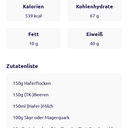
Kalorien
Kohlenhydrate
539
kcal
67
g
Fett
Eiweiß
10
g
40
g
Zutatenliste
150g Haferflocken
150g (TK-)Beeren
150ml (Hafer-)Milch
100g Skyr oder Magerquark