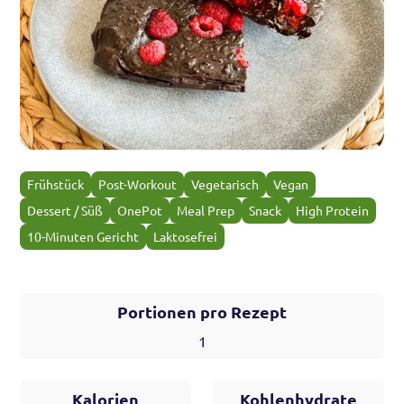
Frühstück
Post-Workout
Vegetarisch
Vegan
Dessert / Süß
OnePot
Meal Prep
Snack
High Protein
10-Minuten Gericht
Laktosefrei
Portionen pro Rezept
1
Kalorien
Kohlenhydrate