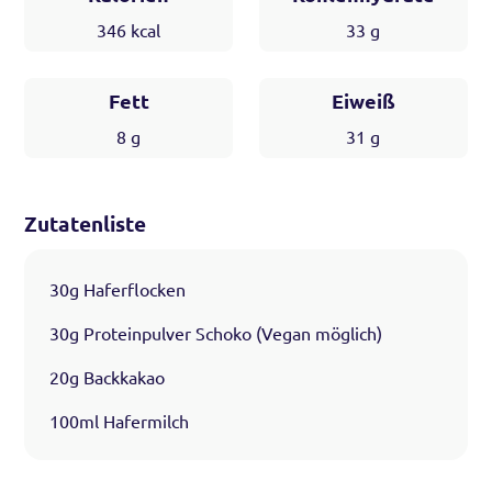
346
kcal
33
g
Fett
Eiweiß
8
g
31
g
Zutatenliste
30g Haferflocken
30g Proteinpulver Schoko (Vegan möglich)
20g Backkakao
100ml Hafermilch